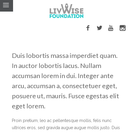
NATURE
for
HE ENERGY
Duis lobortis massa imperdiet quam.
CONUBIA NOSTRA
In auctor lobortis lacus. Nullam
accumsan lorem in dui. Integer ante
arcu, accumsan a, consectetuer eget,
posuere ut, mauris. Fusce egestas elit
eget lorem.
Proin pretium, leo ac pellentesque mollis, felis nunc
ultrices eros, sed gravida augue augue mollis justo. Duis