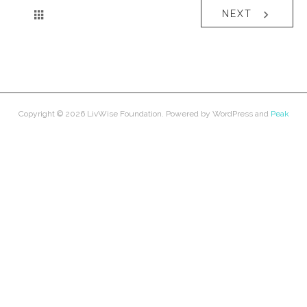
NEXT
Copyright © 2026
LivWise Foundation
. Powered by
WordPress
and
Peak